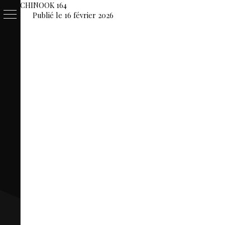
CHINOOK 164
Publié le 16 février 2026
PASSE
&
BILLET
LOCAT
ÉQUIPEM
HÉBER
LIVE
MAP
3D
MON