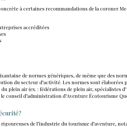
oncrète à certaines recommandations de la coroner Me 
entreprises accréditées
ses
s
ON
PTE
BIEN SE
ntaine de normes génériques, de même que des normes s
ution du secteur d’activité. Les normes sont élaborées 
 plein air (ex. : fédérations de plein air, spécialistes d’
ÉPARER
 le conseil d’administration d’Aventure Écotourisme Qu
TOUSKIBOUGE
Sécurité?
us rigoureuses de l’industrie du tourisme d’aventure, n