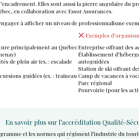
LE
d’encadrement. Elles sont aussi la pierre angulaire du 
ec, en collaboration avec Essor Assurances.
MAINE
s’engager à afficher un niveau de professionnalisme exem
Exemples d’organism
COLLATIONS
nture principalement au Québec
Entreprise offrant des ac
guenay)
Établissement d’héberge
s de plein air (ex. : escalade
autoguidées
Station de ski offrant de
ursions guidées (ex. : traîneau
Camp de vacances à vocat
Parc régional
Pourvoirie (pour les act
En savoir plus sur l’accréditation Qualité-Séc
amme et les normes qui régissent l’industrie du tourism