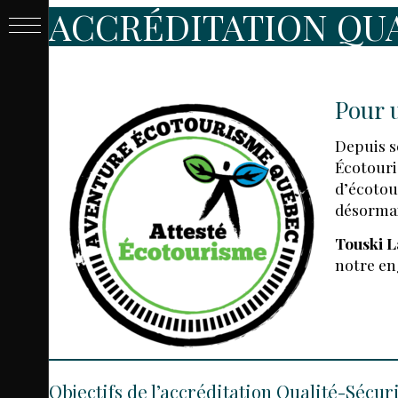
ACCRÉDITATION QU
PASSE
&
Pour 
BILLET
Depuis s
Écotouri
d’écotou
désormai
Touski L
notre en
LIVE
Objectifs de l’accréditation Qualité-Sécur