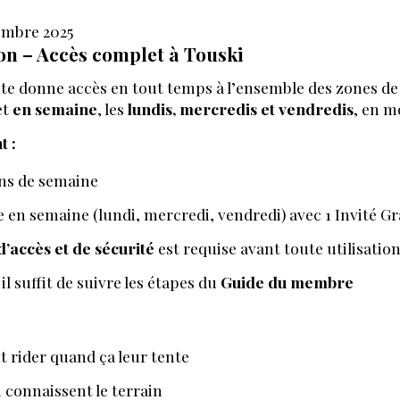
vembre 2025
on – Accès complet à Touski
te donne accès en tout temps à l’ensemble des zones de
et
en semaine
, les
lundis, mercredis et vendredis
, en 
 :
fins de semaine
LOCATION
en semaine (lundi, mercredi, vendredi) avec 1 Invité Gra
’accès et de sécurité
est requise avant toute utilisatio
ÉQUIPEMENT
il suffit de suivre les étapes du
Guide du membre
HÉBERGEMEN
t rider quand ça leur tente
 connaissent le terrain