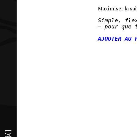
MAP
Maximiser la sai
Simple, fle
3D
— pour que 
AJOUTER AU 
M
COM
PR