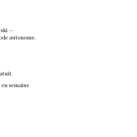
 ski —
mode autonome.
tuit.
n en semaine
T