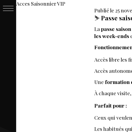
Acces Saisonnier VIP
Publié le 25 no
PASSE
⛷️
Passe sais
La
passe saison
&
les week-ends
Fonctionnement
BILLET
Accès libre les 
Accès autonome 
Une
formation d
À chaque visite, 
Parfait pour :
Ceux qui veulen
LIVE
Les habitués qui