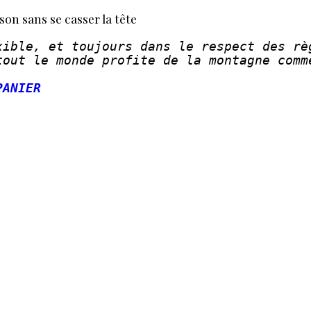
son sans se casser la tête
xible, et toujours dans le respect des règ
tout le monde profite de la montagne comme
PANIER
ON
PTE
BIEN SE
ÉPARER
TOUSKIBOUGE