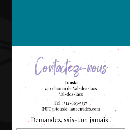
COMPTE
BIEN SE
PRÉPARER
TOUSKI
LE
DOMAINE
Contactez-nous
COLLATIO
AEQ
Touski
450 chemin de Val-des-lacs
Val-des-lacs
Tel : 514-663-5337
INFO@touski-laurentides.com
Demandez, sais-t'on jamais !