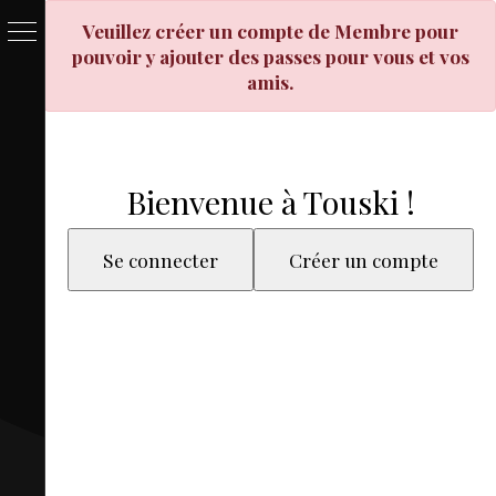
Veuillez créer un compte de Membre pour
pouvoir y ajouter des passes pour vous et vos
PASSE
amis.
&
BILLET
Bienvenue à Touski !
LOCAT
ÉQUIPEM
Se connecter
Créer un compte
HÉBER
LIVE
MAP
3D
MON