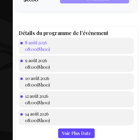
COMPTE
BIEN SE
PRÉPARER
TOUSKI
Détails du programme de l'événement
8 août 2026
LE
08:00(8h00)
DOMAINE
9 août 2026
COLLATIO
08:00(8h00)
10 août 2026
AEQ
08:00(8h00)
12 août 2026
08:00(8h00)
14 août 2026
08:00(8h00)
Voir Plus Date