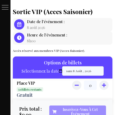
Sortie VIP (Acces Saisonier)
PASSE
Date de l'événement :
&
8 août 2026
Heure de l'événement :
BILLET
8h00
LOCAT
Accès réservé aux membres VIP (Acces Saisonier).
ÉQUIPEM
Options de billets
HÉBER
Sélectionnez la date
LIVE
Place VIP
MAP
50Billets restants
3D
Gratuit
MON
Prix total :
Inscrivez-Vous À Cet
$0.00
Événement