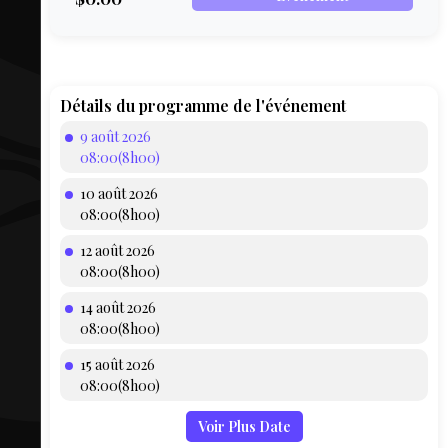
COMPTE
BIEN SE
PRÉPARER
TOUSKI
Détails du programme de l'événement
9 août 2026
LE
08:00(8h00)
DOMAINE
10 août 2026
COLLATIO
08:00(8h00)
12 août 2026
AEQ
08:00(8h00)
14 août 2026
08:00(8h00)
15 août 2026
08:00(8h00)
Voir Plus Date