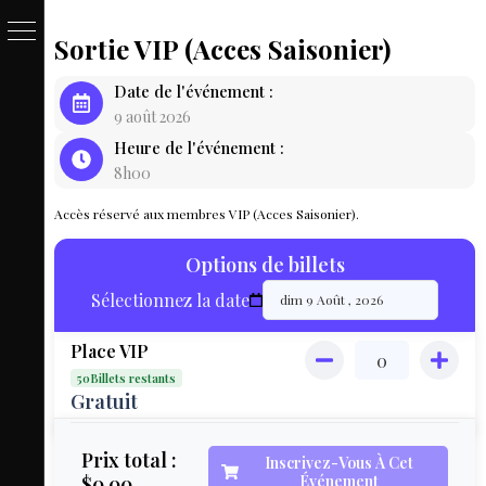
Sortie VIP (Acces Saisonier)
PASSE
Date de l'événement :
&
9 août 2026
Heure de l'événement :
BILLET
8h00
LOCAT
Accès réservé aux membres VIP (Acces Saisonier).
ÉQUIPEM
Options de billets
HÉBER
Sélectionnez la date
LIVE
Place VIP
MAP
50Billets restants
3D
Gratuit
MON
Prix total :
Inscrivez-Vous À Cet
$0.00
Événement