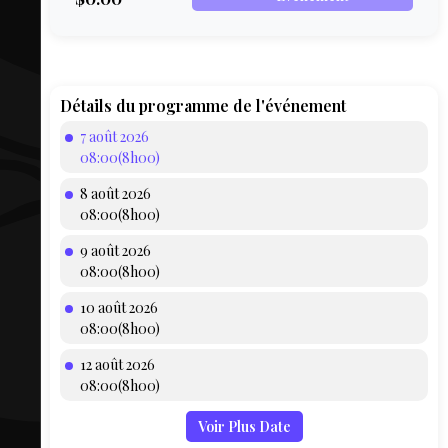
COMPTE
BIEN SE
PRÉPARER
TOUSKI
Détails du programme de l'événement
7 août 2026
LE
08:00(8h00)
DOMAINE
8 août 2026
COLLATIO
08:00(8h00)
9 août 2026
AEQ
08:00(8h00)
10 août 2026
08:00(8h00)
12 août 2026
08:00(8h00)
Voir Plus Date