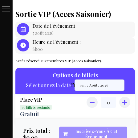
Sortie VIP (Acces Saisonier)
PASSE
Date de l'événement :
&
7 août 2026
Heure de l'événement :
BILLET
8h00
LOCAT
Accès réservé aux membres VIP (Acces Saisonier).
ÉQUIPEM
Options de billets
HÉBER
Sélectionnez la date
LIVE
Place VIP
MAP
50Billets restants
3D
Gratuit
MON
Prix total :
Inscrivez-Vous À Cet
$0.00
Événement