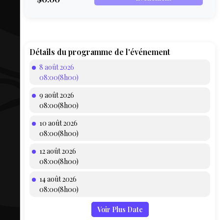
COMPTE
BIEN SE
PRÉPARER
TOUSKI
Détails du programme de l'événement
8 août 2026
LE
08:00(8h00)
DOMAINE
9 août 2026
COLLATIO
08:00(8h00)
10 août 2026
AEQ
08:00(8h00)
12 août 2026
08:00(8h00)
14 août 2026
08:00(8h00)
Voir Plus Date