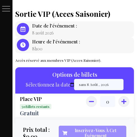
Sortie VIP (Acces Saisonier)
PASSE
Date de l'événement :
&
8 août 2026
Heure de l'événement :
BILLET
8h00
LOCAT
Accès réservé aux membres VIP (Acces Saisonier).
ÉQUIPEM
Options de billets
HÉBER
Sélectionnez la date
LIVE
Place VIP
MAP
50Billets restants
3D
Gratuit
MON
Prix total :
Inscrivez-Vous À Cet
$0.00
Événement