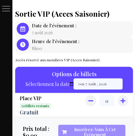
Sortie VIP (Acces Saisonier)
PASSE
Date de l'événement :
&
7 août 2026
Heure de l'événement :
BILLET
8h00
LOCAT
Accès réservé aux membres VIP (Acces Saisonier).
ÉQUIPEM
Options de billets
HÉBER
Sélectionnez la date
LIVE
Place VIP
MAP
50Billets restants
3D
Gratuit
MON
Prix total :
Inscrivez-Vous À Cet
$0.00
Événement