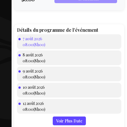
COMPTE
BIEN SE
PRÉPARER
TOUSKI
Détails du programme de l'événement
7 août 2026
LE
08:00(8h00)
DOMAINE
8 août 2026
COLLATIO
08:00(8h00)
9 août 2026
AEQ
08:00(8h00)
10 août 2026
08:00(8h00)
12 août 2026
08:00(8h00)
Voir Plus Date