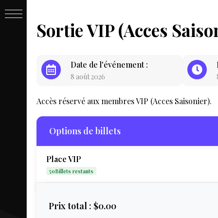
PASSE
Sortie VIP (Acces Saiso
&
Date de l'événement :
8 août 2026
BILLET
Accès réservé aux membres VIP (Acces Saisonier).
Options de billets
Place VIP
50Billets restants
LIVE
Prix total :
$0.00