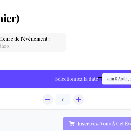
nier)
Heure de l'événement :
8h00
LOCATION
Sélectionnez la date
ÉQUIPEMENT
HÉBERGEMEN
Inscrivez-Vous À Cet É