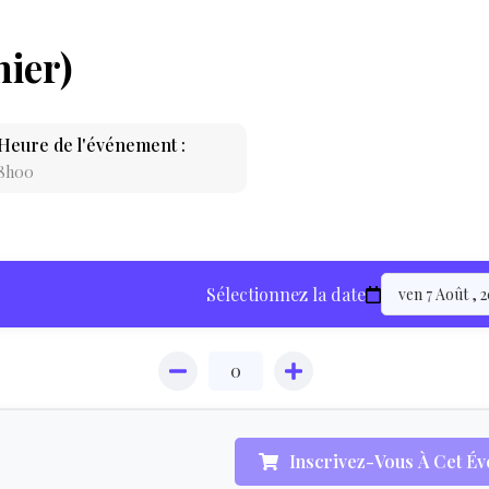
nier)
Heure de l'événement :
8h00
LOCATION
Sélectionnez la date
ÉQUIPEMENT
HÉBERGEMEN
Inscrivez-Vous À Cet É