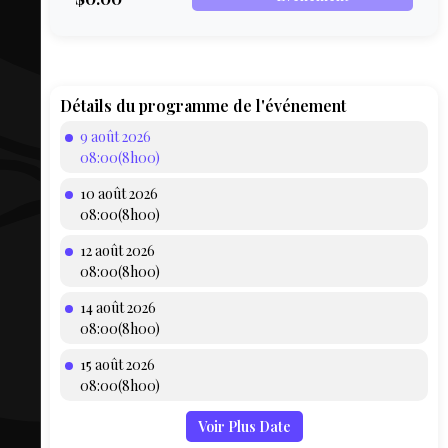
COMPTE
BIEN SE
PRÉPARER
TOUSKI
Détails du programme de l'événement
9 août 2026
LE
08:00(8h00)
DOMAINE
10 août 2026
COLLATIO
08:00(8h00)
12 août 2026
AEQ
08:00(8h00)
14 août 2026
08:00(8h00)
15 août 2026
08:00(8h00)
Voir Plus Date