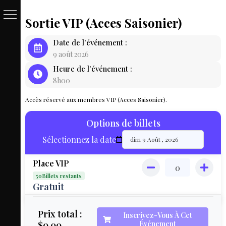
Sortie VIP (Acces Saisonier)
PASSE
Date de l'événement :
&
9 août 2026
Heure de l'événement :
BILLET
8h00
LOCAT
Accès réservé aux membres VIP (Acces Saisonier).
ÉQUIPEM
Options de billets
HÉBER
Sélectionnez la date
LIVE
Place VIP
MAP
50Billets restants
3D
Gratuit
MON
Prix total :
Inscrivez-Vous À Cet
$0.00
Événement