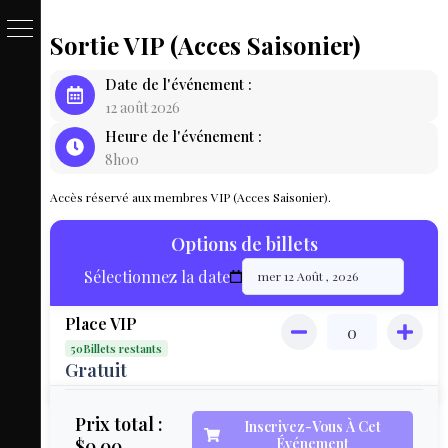
Sortie VIP (Acces Saisonier)
PASSE
Date de l'événement :
&
12 août 2026
Heure de l'événement :
BILLET
8h00
LOCAT
Accès réservé aux membres VIP (Acces Saisonier).
ÉQUIPEM
Options de billets
HÉBER
Sélectionnez la date
LIVE
Place VIP
MAP
50Billets restants
3D
Gratuit
MON
Prix total :
Inscrivez-Vous À Cet
$0.00
Événement