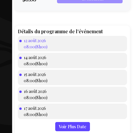
COMPTE
BIEN SE
PRÉPARER
TOUSKI
Détails du programme de l'événement
12 août 2026
LE
08:00(8h00)
DOMAINE
14 août 2026
COLLATIO
08:00(8h00)
15 août 2026
AEQ
08:00(8h00)
16 août 2026
08:00(8h00)
17 août 2026
08:00(8h00)
Voir Plus Date