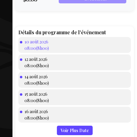
COMPTE
BIEN SE
PRÉPARER
TOUSKI
Détails du programme de l'événement
10 août 2026
LE
08:00(8h00)
DOMAINE
12 août 2026
COLLATIO
08:00(8h00)
14 août 2026
AEQ
08:00(8h00)
15 août 2026
08:00(8h00)
16 août 2026
08:00(8h00)
Voir Plus Date