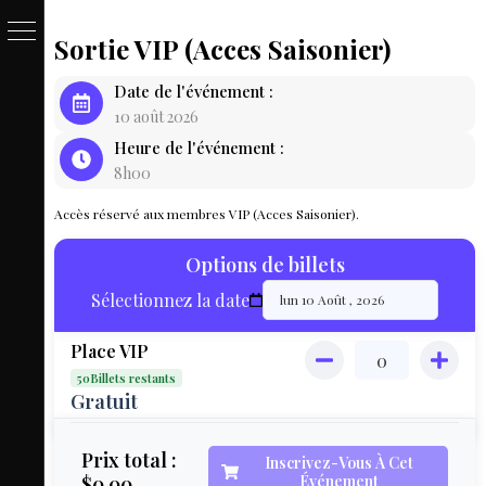
Sortie VIP (Acces Saisonier)
PASSE
Date de l'événement :
&
10 août 2026
Heure de l'événement :
BILLET
8h00
LOCAT
Accès réservé aux membres VIP (Acces Saisonier).
ÉQUIPEM
Options de billets
HÉBER
Sélectionnez la date
LIVE
Place VIP
MAP
50Billets restants
3D
Gratuit
MON
Prix total :
Inscrivez-Vous À Cet
$0.00
Événement