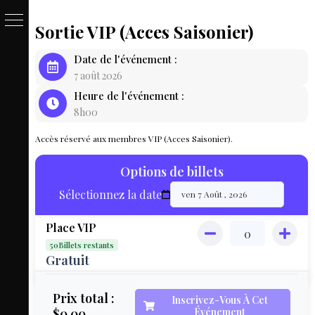
Sortie VIP (Acces Saisonier)
PASSE
Date de l'événement :
&
7 août 2026
Heure de l'événement :
BILLET
8h00
LOCAT
Accès réservé aux membres VIP (Acces Saisonier).
ÉQUIPEM
Options de billets
HÉBER
Sélectionnez la date
LIVE
Place VIP
MAP
50Billets restants
3D
Gratuit
MON
Prix total :
Inscrivez-Vous À Cet
$0.00
Événement