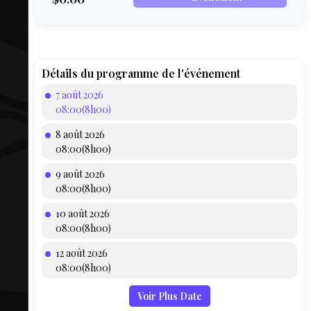
COMPTE
BIEN SE
PRÉPARER
TOUSKI
Détails du programme de l'événement
7 août 2026
LE
08:00(8h00)
DOMAINE
8 août 2026
COLLATIO
08:00(8h00)
9 août 2026
AEQ
08:00(8h00)
10 août 2026
08:00(8h00)
12 août 2026
08:00(8h00)
Voir Plus Date