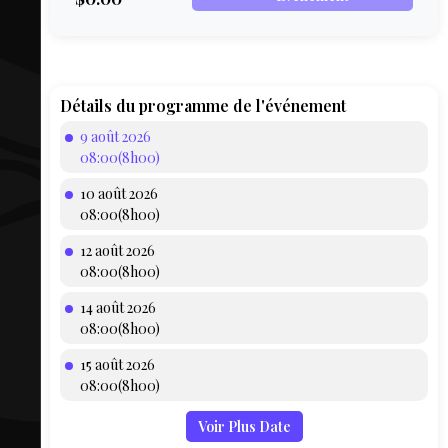
COMPTE
BIEN SE
PRÉPARER
TOUSKI
Détails du programme de l'événement
9 août 2026
LE
08:00(8h00)
DOMAINE
10 août 2026
COLLATIO
08:00(8h00)
12 août 2026
AEQ
08:00(8h00)
14 août 2026
08:00(8h00)
15 août 2026
08:00(8h00)
Voir Plus Date