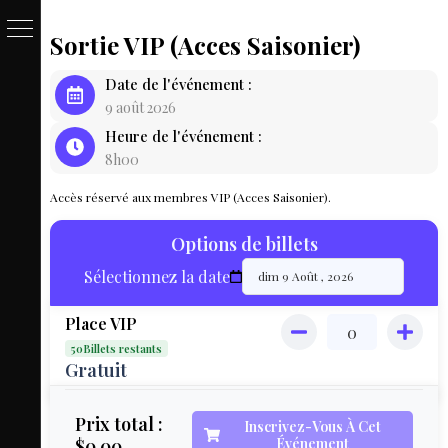
Sortie VIP (Acces Saisonier)
PASSE
Date de l'événement :
&
9 août 2026
Heure de l'événement :
BILLET
8h00
LOCAT
Accès réservé aux membres VIP (Acces Saisonier).
ÉQUIPEM
Options de billets
HÉBER
Sélectionnez la date
LIVE
Place VIP
MAP
50Billets restants
3D
Gratuit
MON
Prix total :
Inscrivez-Vous À Cet
$0.00
Événement