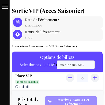
Sortie VIP (Acces Saisonier)
PASSE
Date de l'événement :
&
12 août 2026
Heure de l'événement :
BILLET
8h00
LOCAT
Accès réservé aux membres VIP (Acces Saisonier).
ÉQUIPEM
Options de billets
HÉBER
Sélectionnez la date
LIVE
Place VIP
MAP
50Billets restants
3D
Gratuit
MON
Prix total :
Inscrivez-Vous À Cet
$0.00
Événement