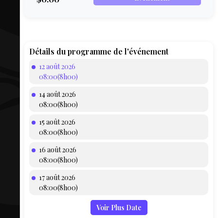
COMPTE
BIEN SE
PRÉPARER
TOUSKI
Détails du programme de l'événement
12 août 2026
LE
08:00(8h00)
DOMAINE
14 août 2026
COLLATIO
08:00(8h00)
15 août 2026
AEQ
08:00(8h00)
16 août 2026
08:00(8h00)
17 août 2026
08:00(8h00)
Voir Plus Date