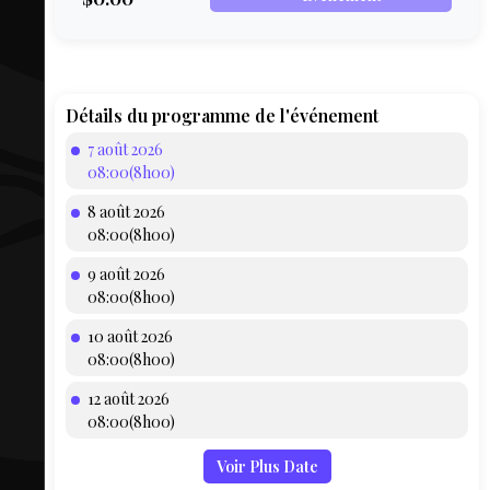
COMPTE
BIEN SE
PRÉPARER
TOUSKI
Détails du programme de l'événement
7 août 2026
LE
08:00(8h00)
DOMAINE
8 août 2026
COLLATIO
08:00(8h00)
9 août 2026
AEQ
08:00(8h00)
10 août 2026
08:00(8h00)
12 août 2026
08:00(8h00)
Voir Plus Date