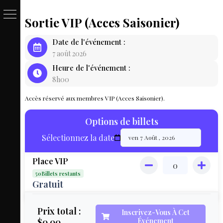
Sortie VIP (Acces Saisonier)
PASSE
Date de l'événement :
&
7 août 2026
Heure de l'événement :
BILLET
8h00
LOCAT
Accès réservé aux membres VIP (Acces Saisonier).
ÉQUIPEM
Options de billets
HÉBER
Sélectionnez la date
LIVE
Place VIP
MAP
50Billets restants
3D
Gratuit
MON
Prix total :
Inscrivez-Vous À Cet
$0.00
Événement