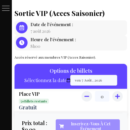
Sortie VIP (Acces Saisonier)
PASSE
Date de l'événement :
&
7 août 2026
Heure de l'événement :
BILLET
8h00
LOCAT
Accès réservé aux membres VIP (Acces Saisonier).
ÉQUIPEM
Options de billets
HÉBER
Sélectionnez la date
LIVE
Place VIP
MAP
50Billets restants
3D
Gratuit
MON
Prix total :
Inscrivez-Vous À Cet
$0.00
Événement