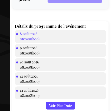
COMPTE
BIEN SE
PRÉPARER
TOUSKI
Détails du programme de l'événement
8 août 2026
LE
08:00(8h00)
DOMAINE
9 août 2026
COLLATIO
08:00(8h00)
10 août 2026
AEQ
08:00(8h00)
12 août 2026
08:00(8h00)
14 août 2026
08:00(8h00)
Voir Plus Date