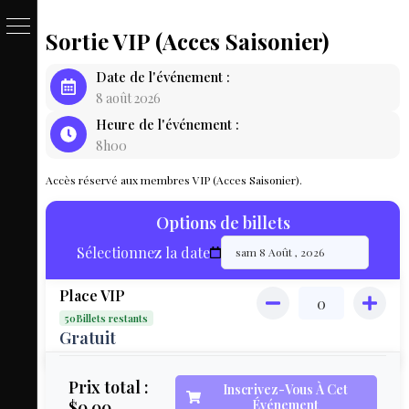
Sortie VIP (Acces Saisonier)
PASSE
Date de l'événement :
&
8 août 2026
Heure de l'événement :
BILLET
8h00
LOCAT
Accès réservé aux membres VIP (Acces Saisonier).
ÉQUIPEM
Options de billets
HÉBER
Sélectionnez la date
LIVE
Place VIP
MAP
50Billets restants
3D
Gratuit
MON
Prix total :
Inscrivez-Vous À Cet
$0.00
Événement