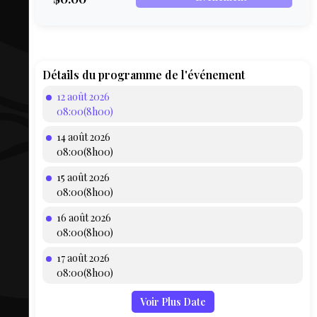
COMPTE
BIEN SE
PRÉPARER
TOUSKI
Détails du programme de l'événement
12 août 2026
LE
08:00(8h00)
DOMAINE
14 août 2026
COLLATIO
08:00(8h00)
15 août 2026
AEQ
08:00(8h00)
16 août 2026
08:00(8h00)
17 août 2026
08:00(8h00)
Voir Plus Date