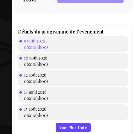
COMPTE
BIEN SE
PRÉPARER
TOUSKI
Détails du programme de l'événement
9 août 2026
LE
08:00(8h00)
DOMAINE
10 août 2026
COLLATIO
08:00(8h00)
12 août 2026
AEQ
08:00(8h00)
14 août 2026
08:00(8h00)
15 août 2026
08:00(8h00)
Voir Plus Date