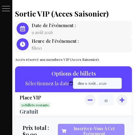
Sortie VIP (Acces Saisonier)
PASSE
Date de l'événement :
&
9 août 2026
Heure de l'événement :
BILLET
8h00
LOCAT
Accès réservé aux membres VIP (Acces Saisonier).
ÉQUIPEM
Options de billets
HÉBER
Sélectionnez la date
LIVE
Place VIP
MAP
50Billets restants
3D
Gratuit
MON
Prix total :
Inscrivez-Vous À Cet
$0.00
Événement