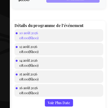
COMPTE
BIEN SE
PRÉPARER
TOUSKI
Détails du programme de l'événement
10 août 2026
LE
08:00(8h00)
DOMAINE
12 août 2026
COLLATIO
08:00(8h00)
14 août 2026
AEQ
08:00(8h00)
15 août 2026
08:00(8h00)
16 août 2026
08:00(8h00)
Voir Plus Date