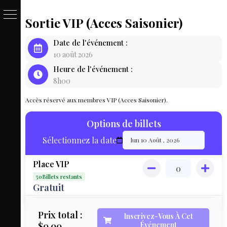
Sortie VIP (Acces Saisonier)
PASSE
Date de l'événement :
&
10 août 2026
Heure de l'événement :
BILLET
8h00
LOCAT
Accès réservé aux membres VIP (Acces Saisonier).
ÉQUIPEM
Options de billets
HÉBER
Sélectionnez la date
LIVE
Place VIP
MAP
50Billets restants
3D
Gratuit
MON
Prix total :
Inscrivez-Vous À Cet
$0.00
Événement