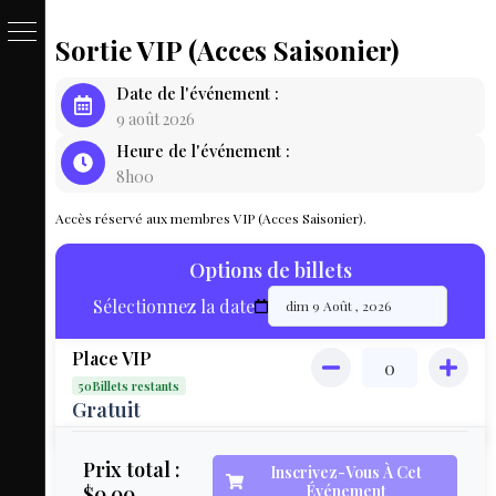
Sortie VIP (Acces Saisonier)
PASSE
Date de l'événement :
&
9 août 2026
Heure de l'événement :
BILLET
8h00
LOCAT
Accès réservé aux membres VIP (Acces Saisonier).
ÉQUIPEM
Options de billets
HÉBER
Sélectionnez la date
LIVE
Place VIP
MAP
50Billets restants
3D
Gratuit
MON
Prix total :
Inscrivez-Vous À Cet
$0.00
Événement