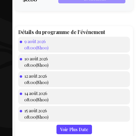
COMPTE
BIEN SE
PRÉPARER
TOUSKI
Détails du programme de l'événement
9 août 2026
LE
08:00(8h00)
DOMAINE
10 août 2026
COLLATIO
08:00(8h00)
12 août 2026
AEQ
08:00(8h00)
14 août 2026
08:00(8h00)
15 août 2026
08:00(8h00)
Voir Plus Date