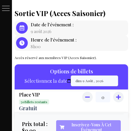
Sortie VIP (Acces Saisonier)
PASSE
Date de l'événement :
&
9 août 2026
Heure de l'événement :
BILLET
8h00
LOCAT
Accès réservé aux membres VIP (Acces Saisonier).
ÉQUIPEM
Options de billets
HÉBER
Sélectionnez la date
LIVE
Place VIP
MAP
50Billets restants
3D
Gratuit
MON
Prix total :
Inscrivez-Vous À Cet
$0.00
Événement