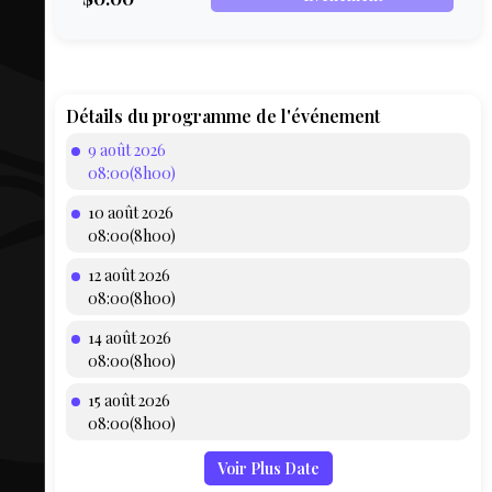
COMPTE
BIEN SE
PRÉPARER
TOUSKI
Détails du programme de l'événement
9 août 2026
LE
08:00(8h00)
DOMAINE
10 août 2026
COLLATIO
08:00(8h00)
12 août 2026
AEQ
08:00(8h00)
14 août 2026
08:00(8h00)
15 août 2026
08:00(8h00)
Voir Plus Date