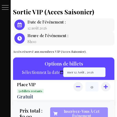
Sortie VIP (Acces Saisonier)
PASSE
Date de l'événement :
&
12 août 2026
Heure de l'événement :
BILLET
8h00
LOCAT
Accès réservé aux membres VIP (Acces Saisonier).
ÉQUIPEM
Options de billets
HÉBER
Sélectionnez la date
LIVE
Place VIP
MAP
50Billets restants
3D
Gratuit
MON
Prix total :
Inscrivez-Vous À Cet
$0.00
Événement