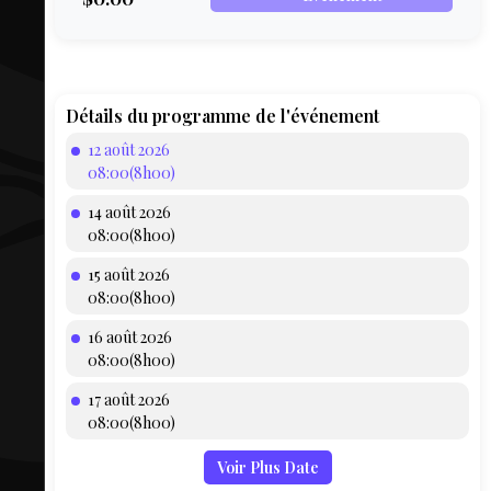
COMPTE
BIEN SE
PRÉPARER
TOUSKI
Détails du programme de l'événement
12 août 2026
LE
08:00(8h00)
DOMAINE
14 août 2026
COLLATIO
08:00(8h00)
15 août 2026
AEQ
08:00(8h00)
16 août 2026
08:00(8h00)
17 août 2026
08:00(8h00)
Voir Plus Date