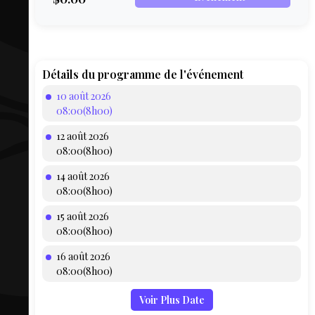
COMPTE
BIEN SE
PRÉPARER
TOUSKI
Détails du programme de l'événement
10 août 2026
LE
08:00(8h00)
DOMAINE
12 août 2026
COLLATIO
08:00(8h00)
14 août 2026
AEQ
08:00(8h00)
15 août 2026
08:00(8h00)
16 août 2026
08:00(8h00)
Voir Plus Date