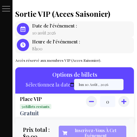
Sortie VIP (Acces Saisonier)
PASSE
Date de l'événement :
&
10 août 2026
Heure de l'événement :
BILLET
8h00
LOCAT
Accès réservé aux membres VIP (Acces Saisonier).
ÉQUIPEM
Options de billets
HÉBER
Sélectionnez la date
LIVE
Place VIP
MAP
50Billets restants
3D
Gratuit
MON
Prix total :
Inscrivez-Vous À Cet
$0.00
Événement