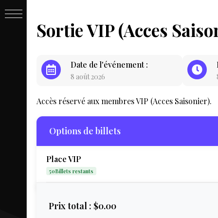
PASSE
Sortie VIP (Acces Saiso
&
Date de l'événement :
8 août 2026
BILLET
Accès réservé aux membres VIP (Acces Saisonier).
Options de billets
Place VIP
50Billets restants
LIVE
Prix total :
$0.00