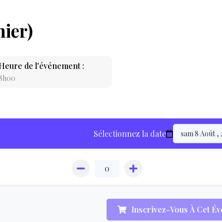
nier)
Heure de l'événement :
8h00
LOCATION
Sélectionnez la date
ÉQUIPEMENT
HÉBERGEMEN
Inscrivez-Vous À Cet É