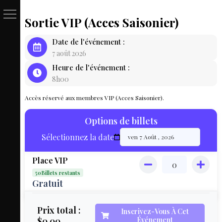
Sortie VIP (Acces Saisonier)
PASSE
Date de l'événement :
&
7 août 2026
Heure de l'événement :
BILLET
8h00
LOCAT
Accès réservé aux membres VIP (Acces Saisonier).
ÉQUIPEM
Options de billets
HÉBER
Sélectionnez la date
LIVE
Place VIP
MAP
50Billets restants
3D
Gratuit
MON
Prix total :
Inscrivez-Vous À Cet
$0.00
Événement