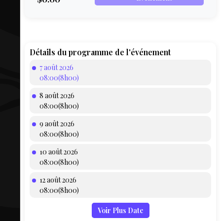
COMPTE
BIEN SE
PRÉPARER
TOUSKI
Détails du programme de l'événement
7 août 2026
LE
08:00(8h00)
DOMAINE
8 août 2026
COLLATIO
08:00(8h00)
9 août 2026
AEQ
08:00(8h00)
10 août 2026
08:00(8h00)
12 août 2026
08:00(8h00)
Voir Plus Date