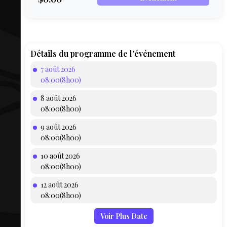
COMPTE
BIEN SE
PRÉPARER
TOUSKI
Détails du programme de l'événement
7 août 2026
LE
08:00(8h00)
DOMAINE
8 août 2026
COLLATIO
08:00(8h00)
9 août 2026
AEQ
08:00(8h00)
10 août 2026
08:00(8h00)
12 août 2026
08:00(8h00)
Voir Plus Date