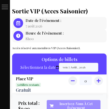
Sortie VIP (Acces Saisonier)
PASSE
Date de l'événement :
&
7 août 2026
Heure de l'événement :
BILLET
8h00
LOCAT
Accès réservé aux membres VIP (Acces Saisonier).
ÉQUIPEM
Options de billets
HÉBER
Sélectionnez la date
LIVE
Place VIP
MAP
50Billets restants
3D
Gratuit
MON
Prix total :
Inscrivez-Vous À Cet
$0.00
Événement