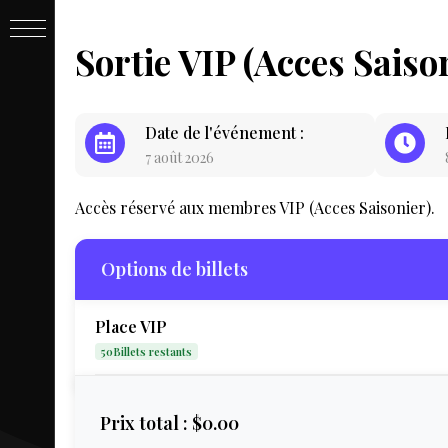
PASSE
Sortie VIP (Acces Saiso
&
Date de l'événement :
7 août 2026
BILLET
Accès réservé aux membres VIP (Acces Saisonier).
Options de billets
Place VIP
50Billets restants
LIVE
Prix total :
$0.00