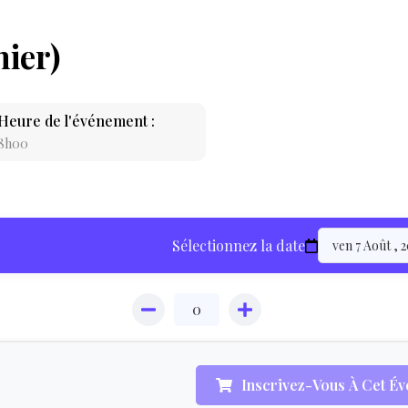
nier)
Heure de l'événement :
8h00
LOCATION
Sélectionnez la date
ÉQUIPEMENT
HÉBERGEMEN
Inscrivez-Vous À Cet É