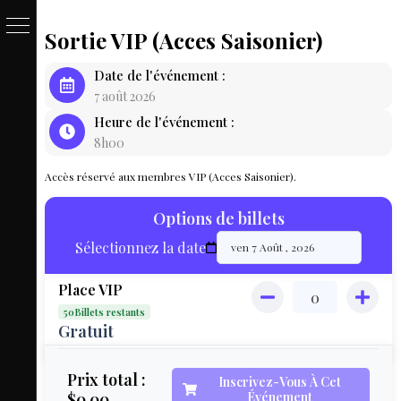
Sortie VIP (Acces Saisonier)
PASSE
Date de l'événement :
&
7 août 2026
Heure de l'événement :
BILLET
8h00
LOCAT
Accès réservé aux membres VIP (Acces Saisonier).
ÉQUIPEM
Options de billets
HÉBER
Sélectionnez la date
LIVE
Place VIP
MAP
50Billets restants
3D
Gratuit
MON
Prix total :
Inscrivez-Vous À Cet
$0.00
Événement