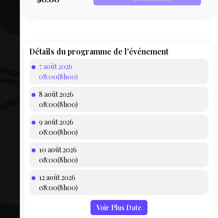
COMPTE
BIEN SE
PRÉPARER
TOUSKI
Détails du programme de l'événement
7 août 2026
LE
08:00(8h00)
DOMAINE
8 août 2026
COLLATIO
08:00(8h00)
9 août 2026
AEQ
08:00(8h00)
10 août 2026
08:00(8h00)
12 août 2026
08:00(8h00)
Voir Plus Date