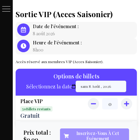
Sortie VIP (Acces Saisonier)
PASSE
Date de l'événement :
&
8 août 2026
Heure de l'événement :
BILLET
8h00
LOCAT
Accès réservé aux membres VIP (Acces Saisonier).
ÉQUIPEM
Options de billets
HÉBER
Sélectionnez la date
LIVE
Place VIP
MAP
50Billets restants
3D
Gratuit
MON
Prix total :
Inscrivez-Vous À Cet
$0.00
Événement