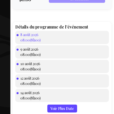
COMPTE
BIEN SE
PRÉPARER
TOUSKI
Détails du programme de l'événement
8 août 2026
LE
08:00(8h00)
DOMAINE
9 août 2026
COLLATIO
08:00(8h00)
10 août 2026
AEQ
08:00(8h00)
12 août 2026
08:00(8h00)
14 août 2026
08:00(8h00)
Voir Plus Date