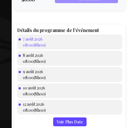
COMPTE
BIEN SE
PRÉPARER
TOUSKI
Détails du programme de l'événement
7 août 2026
LE
08:00(8h00)
DOMAINE
8 août 2026
COLLATIO
08:00(8h00)
9 août 2026
AEQ
08:00(8h00)
10 août 2026
08:00(8h00)
12 août 2026
08:00(8h00)
Voir Plus Date