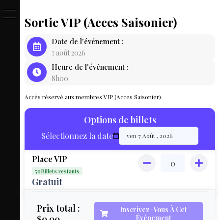
Sortie VIP (Acces Saisonier)
PASSE
Date de l'événement :
&
7 août 2026
Heure de l'événement :
BILLET
8h00
LOCAT
Accès réservé aux membres VIP (Acces Saisonier).
ÉQUIPEM
Options de billets
HÉBER
Sélectionnez la date
LIVE
Place VIP
MAP
50Billets restants
3D
Gratuit
MON
Prix total :
Inscrivez-Vous À Cet
$0.00
Événement