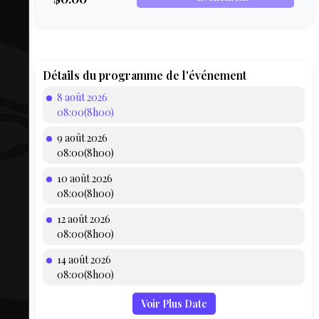
COMPTE
BIEN SE
PRÉPARER
TOUSKI
Détails du programme de l'événement
8 août 2026
LE
08:00(8h00)
DOMAINE
9 août 2026
COLLATIO
08:00(8h00)
10 août 2026
AEQ
08:00(8h00)
12 août 2026
08:00(8h00)
14 août 2026
08:00(8h00)
Voir Plus Date