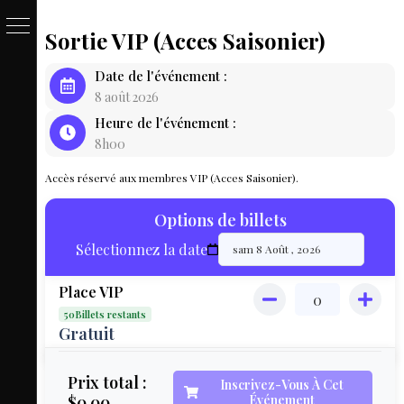
Sortie VIP (Acces Saisonier)
PASSE
Date de l'événement :
&
8 août 2026
Heure de l'événement :
BILLET
8h00
LOCAT
Accès réservé aux membres VIP (Acces Saisonier).
ÉQUIPEM
Options de billets
HÉBER
Sélectionnez la date
LIVE
Place VIP
MAP
50Billets restants
3D
Gratuit
MON
Prix total :
Inscrivez-Vous À Cet
$0.00
Événement