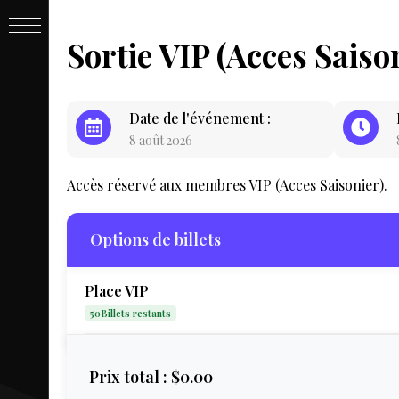
PASSE
Sortie VIP (Acces Saiso
&
Date de l'événement :
8 août 2026
BILLET
Accès réservé aux membres VIP (Acces Saisonier).
Options de billets
Place VIP
50Billets restants
LIVE
Prix total :
$0.00