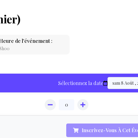
nier)
Heure de l'événement :
8h00
LOCATION
Sélectionnez la date
ÉQUIPEMENT
HÉBERGEMEN
Inscrivez-Vous À Cet É