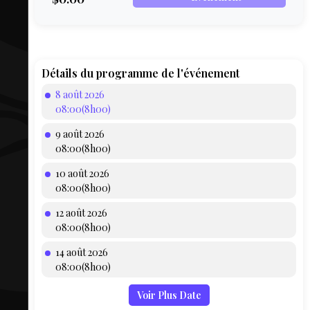
COMPTE
BIEN SE
PRÉPARER
TOUSKI
Détails du programme de l'événement
8 août 2026
LE
08:00(8h00)
DOMAINE
9 août 2026
COLLATIO
08:00(8h00)
10 août 2026
AEQ
08:00(8h00)
12 août 2026
08:00(8h00)
14 août 2026
08:00(8h00)
Voir Plus Date