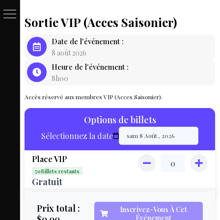
Sortie VIP (Acces Saisonier)
PASSE
Date de l'événement :
&
8 août 2026
Heure de l'événement :
BILLET
8h00
LOCAT
Accès réservé aux membres VIP (Acces Saisonier).
ÉQUIPEM
Options de billets
HÉBER
Sélectionnez la date
LIVE
Place VIP
MAP
50Billets restants
3D
Gratuit
MON
Prix total :
Inscrivez-Vous À Cet
$0.00
Événement