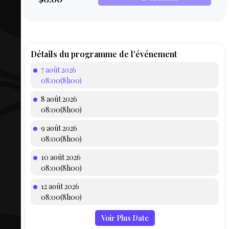
COMPTE
BIEN SE
PRÉPARER
TOUSKI
Détails du programme de l'événement
7 août 2026
LE
08:00(8h00)
DOMAINE
8 août 2026
COLLATIO
08:00(8h00)
9 août 2026
AEQ
08:00(8h00)
10 août 2026
08:00(8h00)
12 août 2026
08:00(8h00)
Voir Plus Date