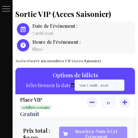
Sortie VIP (Acces Saisonier)
PASSE
Date de l'événement :
&
7 août 2026
Heure de l'événement :
BILLET
8h00
LOCAT
Accès réservé aux membres VIP (Acces Saisonier).
ÉQUIPEM
Options de billets
HÉBER
Sélectionnez la date
LIVE
Place VIP
MAP
50Billets restants
3D
Gratuit
MON
Prix total :
Inscrivez-Vous À Cet
$0.00
Événement