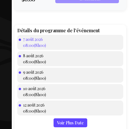
COMPTE
BIEN SE
PRÉPARER
TOUSKI
Détails du programme de l'événement
7 août 2026
LE
08:00(8h00)
DOMAINE
8 août 2026
COLLATIO
08:00(8h00)
9 août 2026
AEQ
08:00(8h00)
10 août 2026
08:00(8h00)
12 août 2026
08:00(8h00)
Voir Plus Date