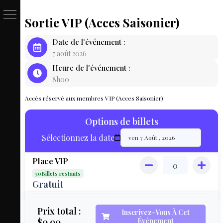
Sortie VIP (Acces Saisonier)
PASSE
Date de l'événement :
&
7 août 2026
Heure de l'événement :
BILLET
8h00
LOCAT
Accès réservé aux membres VIP (Acces Saisonier).
ÉQUIPEM
Options de billets
HÉBER
Sélectionnez la date
LIVE
Place VIP
MAP
50Billets restants
3D
Gratuit
MON
Prix total :
Inscrivez-Vous À Cet
$0.00
Événement