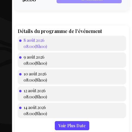
COMPTE
BIEN SE
PRÉPARER
TOUSKI
Détails du programme de l'événement
8 août 2026
LE
08:00(8h00)
DOMAINE
9 août 2026
COLLATIO
08:00(8h00)
10 août 2026
AEQ
08:00(8h00)
12 août 2026
08:00(8h00)
14 août 2026
08:00(8h00)
Voir Plus Date