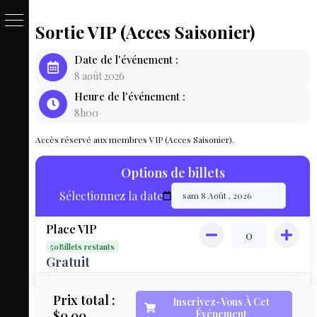
Sortie VIP (Acces Saisonier)
PASSE
Date de l'événement :
&
8 août 2026
Heure de l'événement :
BILLET
8h00
LOCAT
Accès réservé aux membres VIP (Acces Saisonier).
ÉQUIPEM
Options de billets
HÉBER
Sélectionnez la date
LIVE
Place VIP
MAP
50Billets restants
3D
Gratuit
MON
Prix total :
Inscrivez-Vous À Cet
$0.00
Événement