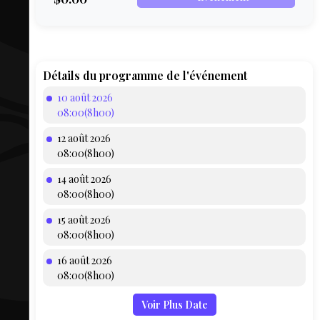
COMPTE
BIEN SE
PRÉPARER
TOUSKI
Détails du programme de l'événement
10 août 2026
LE
08:00(8h00)
DOMAINE
12 août 2026
COLLATIO
08:00(8h00)
14 août 2026
AEQ
08:00(8h00)
15 août 2026
08:00(8h00)
16 août 2026
08:00(8h00)
Voir Plus Date