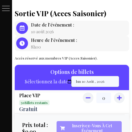
Sortie VIP (Acces Saisonier)
PASSE
Date de l'événement :
&
10 août 2026
Heure de l'événement :
BILLET
8h00
LOCAT
Accès réservé aux membres VIP (Acces Saisonier).
ÉQUIPEM
Options de billets
HÉBER
Sélectionnez la date
LIVE
Place VIP
MAP
50Billets restants
3D
Gratuit
MON
Prix total :
Inscrivez-Vous À Cet
$0.00
Événement