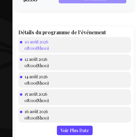
COMPTE
BIEN SE
PRÉPARER
TOUSKI
Détails du programme de l'événement
10 août 2026
LE
08:00(8h00)
DOMAINE
12 août 2026
COLLATIO
08:00(8h00)
14 août 2026
AEQ
08:00(8h00)
15 août 2026
08:00(8h00)
16 août 2026
08:00(8h00)
Voir Plus Date