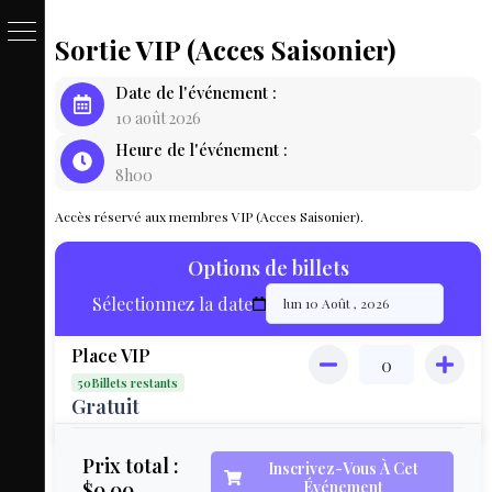
Sortie VIP (Acces Saisonier)
PASSE
Date de l'événement :
&
10 août 2026
Heure de l'événement :
BILLET
8h00
LOCAT
Accès réservé aux membres VIP (Acces Saisonier).
ÉQUIPEM
Options de billets
HÉBER
Sélectionnez la date
LIVE
Place VIP
MAP
50Billets restants
3D
Gratuit
MON
Prix total :
Inscrivez-Vous À Cet
$0.00
Événement